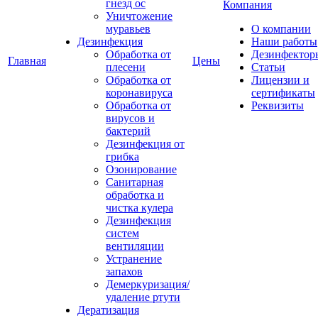
гнезд ос
Компания
Уничтожение
муравьев
О компании
Дезинфекция
Наши работы
Обработка от
Дезинфектор
Главная
Цены
плесени
Статьи
Обработка от
Лицензии и
коронавируса
сертификаты
Обработка от
Реквизиты
вирусов и
бактерий
Дезинфекция от
грибка
Озонирование
Санитарная
обработка и
чистка кулера
Дезинфекция
систем
вентиляции
Устранение
запахов
Демеркуризация/
удаление ртути
Дератизация