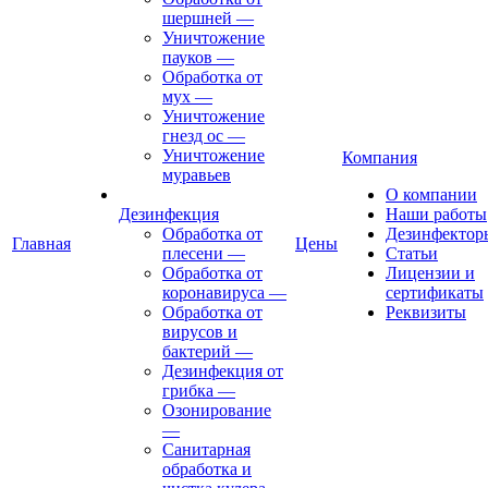
шершней
—
Уничтожение
пауков
—
Обработка от
мух
—
Уничтожение
гнезд ос
—
Уничтожение
Компания
муравьев
О компании
Дезинфекция
Наши работы
Обработка от
Дезинфектор
Главная
Цены
плесени
—
Статьи
Обработка от
Лицензии и
коронавируса
—
сертификаты
Обработка от
Реквизиты
вирусов и
бактерий
—
Дезинфекция от
грибка
—
Озонирование
—
Санитарная
обработка и