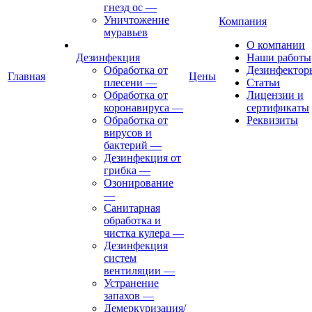
гнезд ос
—
Уничтожение
Компания
муравьев
О компании
Дезинфекция
Наши работы
Обработка от
Дезинфектор
Главная
Цены
плесени
—
Статьи
Обработка от
Лицензии и
коронавируса
—
сертификаты
Обработка от
Реквизиты
вирусов и
бактерий
—
Дезинфекция от
грибка
—
Озонирование
—
Санитарная
обработка и
чистка кулера
—
Дезинфекция
систем
вентиляции
—
Устранение
запахов
—
Демеркуризация/