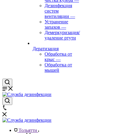
чистка кулера
—
Дезинфекция
систем
вентиляции
—
Устранение
запахов
—
Демеркуризация/
удаление ртути
Дератизация
Обработка от
крыс
—
Обработка от
мышей
Тольятти