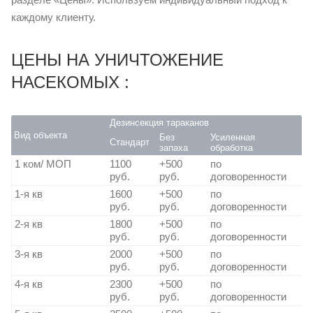
каждому клиенту.
ЦЕНЫ НА УНИЧТОЖЕНИЕ
НАСЕКОМЫХ :
Дезинсекция тараканов
Вид объекта
Без
Усиленная
Стандарт
запаха
обработка
1 ком/ МОП
1100
+500
по
руб.
руб.
договоренности
1-я кв
1600
+500
по
руб.
руб.
договоренности
2-я кв
1800
+500
по
руб.
руб.
договоренности
3-я кв
2000
+500
по
руб.
руб.
договоренности
4-я кв
2300
+500
по
руб.
руб.
договоренности