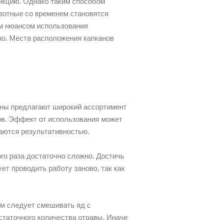
нкцию. Однако таким способом
ивотные со временем становятся
ым нюансом использования
но. Места расположения капканов
ины предлагают широкий ассортимент
ов. Эффект от использования может
аются результативностью.
го раза достаточно сложно. Достичь
т проводить работу заново, так как
ом следует смешивать яд с
таточного количества отравы. Иначе