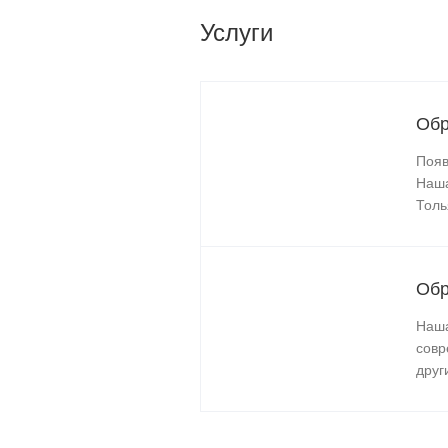
Услуги
Обр
Появ
Наша
Толь
Обр
Наша
совр
друг