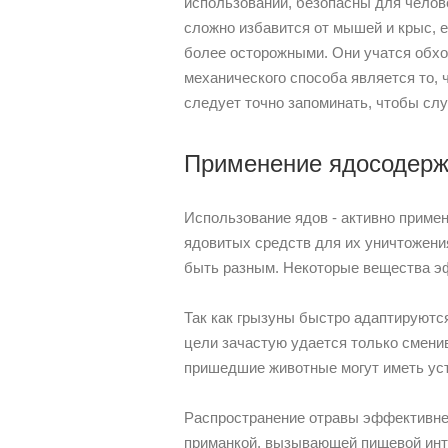
использовании, безопасны для чело
сложно избавится от мышей и крыс, 
более осторожными. Они учатся обхо
механического способа является то,
следует точно запоминать, чтобы случ
Применение ядосодер
Использование ядов - активно приме
ядовитых средств для их уничтожени
быть разным. Некоторые вещества эф
Так как грызуны быстро адаптируютс
цели зачастую удается только сменив
пришедшие животные могут иметь ус
Распространение отравы эффективнее
приманкой, вызывающей пищевой инте