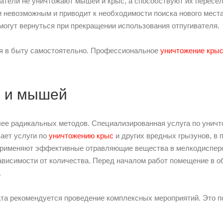
ватели не уничтожают мышей и крыс, а способствуют их пересел
невозможным и приводит к необходимости поиска нового места
могут вернуться при прекращении использования отпугивателя.
я в быту самостоятельно. Профессиональное
уничтожение кры
с и мышей
лее радикальных методов. Специализированная услуга по унич
ает услуги по
уничтожению крыс
и других вредных грызунов, в
применяют эффективные отравляющие вещества в мелкодисперс
ависимости от количества. Перед началом работ помещение в 
.
та рекомендуется проведение комплексных мероприятий. Это п