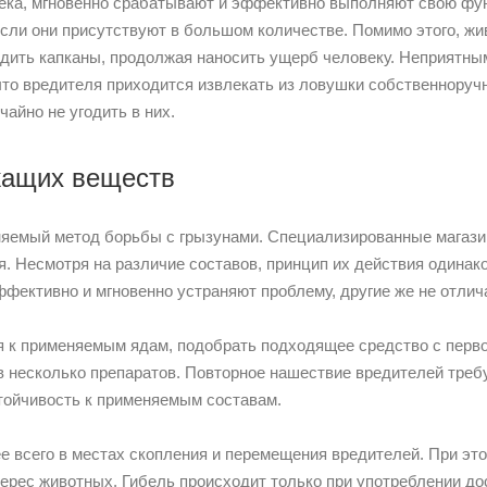
века, мгновенно срабатывают и эффективно выполняют свою фу
если они присутствуют в большом количестве. Помимо этого, ж
дить капканы, продолжая наносить ущерб человеку. Неприятн
 что вредителя приходится извлекать из ловушки собственноруч
айно не угодить в них.
жащих веществ
няемый метод борьбы с грызунами. Специализированные магаз
я. Несмотря на различие составов, принцип их действия одинак
фективно и мгновенно устраняют проблему, другие же не отлич
я к применяемым ядам, подобрать подходящее средство с перво
 несколько препаратов. Повторное нашествие вредителей требуе
тойчивость к применяемым составам.
 всего в местах скопления и перемещения вредителей. При эт
рес животных. Гибель происходит только при употреблении дос