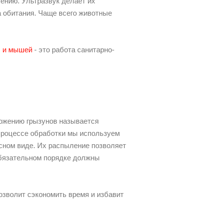
ению. Ультразвук делает их
 обитания. Чаще всего животные
с и мышей
- это работа санитарно-
тожению грызунов называется
 процессе обработки мы используем
ном виде. Их распыление позволяет
обязательном порядке должны
озволит сэкономить время и избавит