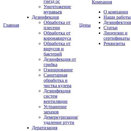
гнезд ос
Компания
Уничтожение
муравьев
О компании
Дезинфекция
Наши работы
Обработка от
Дезинфектор
Главная
Цены
плесени
Статьи
Обработка от
Лицензии и
коронавируса
сертификаты
Обработка от
Реквизиты
вирусов и
бактерий
Дезинфекция от
грибка
Озонирование
Санитарная
обработка и
чистка кулера
Дезинфекция
систем
вентиляции
Устранение
запахов
Демеркуризация/
удаление ртути
Дератизация