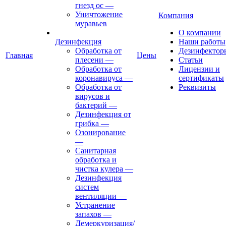
гнезд ос
—
Уничтожение
Компания
муравьев
О компании
Дезинфекция
Наши работы
Обработка от
Дезинфектор
Главная
Цены
плесени
—
Статьи
Обработка от
Лицензии и
коронавируса
—
сертификаты
Обработка от
Реквизиты
вирусов и
бактерий
—
Дезинфекция от
грибка
—
Озонирование
—
Санитарная
обработка и
чистка кулера
—
Дезинфекция
систем
вентиляции
—
Устранение
запахов
—
Демеркуризация/