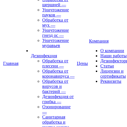
шершней
—
Уничтожение
пауков
—
Обработка от
мух
—
Уничтожение
гнезд ос
—
Уничтожение
Компания
муравьев
О компании
Дезинфекция
Наши работы
Обработка от
Дезинфектор
Главная
Цены
плесени
—
Статьи
Обработка от
Лицензии и
коронавируса
—
сертификаты
Обработка от
Реквизиты
вирусов и
бактерий
—
Дезинфекция от
грибка
—
Озонирование
—
Санитарная
обработка и