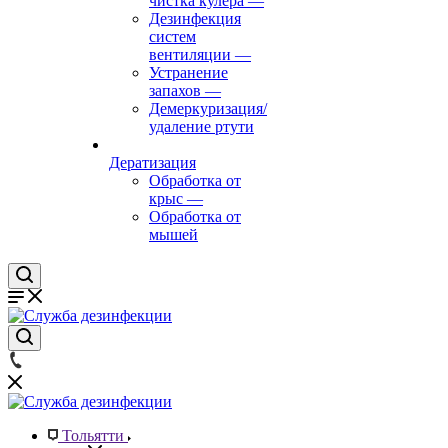
чистка кулера
—
Дезинфекция
систем
вентиляции
—
Устранение
запахов
—
Демеркуризация/
удаление ртути
Дератизация
Обработка от
крыс
—
Обработка от
мышей
Тольятти