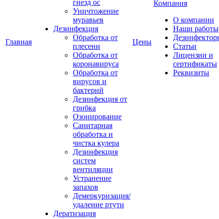
гнезд ос
Компания
Уничтожение
муравьев
О компании
Дезинфекция
Наши работы
Обработка от
Дезинфектор
Главная
Цены
плесени
Статьи
Обработка от
Лицензии и
коронавируса
сертификаты
Обработка от
Реквизиты
вирусов и
бактерий
Дезинфекция от
грибка
Озонирование
Санитарная
обработка и
чистка кулера
Дезинфекция
систем
вентиляции
Устранение
запахов
Демеркуризация/
удаление ртути
Дератизация