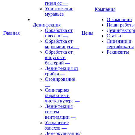
гнезд ос
—
Уничтожение
Компания
муравьев
О компании
Дезинфекция
Наши работы
Обработка от
Дезинфектор
Главная
Цены
плесени
—
Статьи
Обработка от
Лицензии и
коронавируса
—
сертификаты
Обработка от
Реквизиты
вирусов и
бактерий
—
Дезинфекция от
грибка
—
Озонирование
—
Санитарная
обработка и
чистка кулера
—
Дезинфекция
систем
вентиляции
—
Устранение
запахов
—
Демеркуризация/