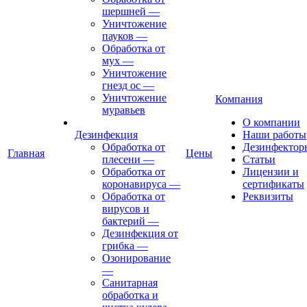
шершней
—
Уничтожение
пауков
—
Обработка от
мух
—
Уничтожение
гнезд ос
—
Уничтожение
Компания
муравьев
О компании
Дезинфекция
Наши работы
Обработка от
Дезинфектор
Главная
Цены
плесени
—
Статьи
Обработка от
Лицензии и
коронавируса
—
сертификаты
Обработка от
Реквизиты
вирусов и
бактерий
—
Дезинфекция от
грибка
—
Озонирование
—
Санитарная
обработка и