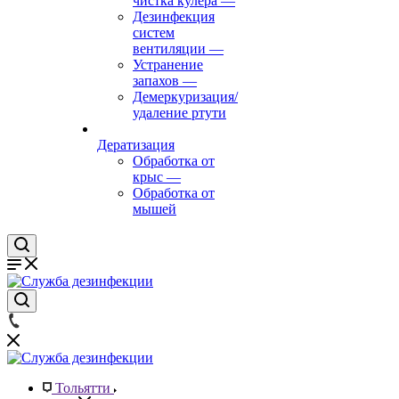
чистка кулера
—
Дезинфекция
систем
вентиляции
—
Устранение
запахов
—
Демеркуризация/
удаление ртути
Дератизация
Обработка от
крыс
—
Обработка от
мышей
Тольятти