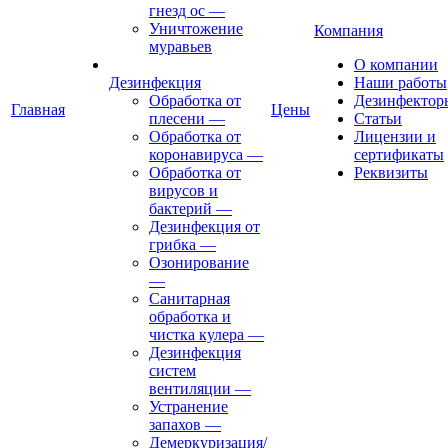
гнезд ос
—
Уничтожение
Компания
муравьев
О компании
Дезинфекция
Наши работы
Обработка от
Дезинфектор
Главная
Цены
плесени
—
Статьи
Обработка от
Лицензии и
коронавируса
—
сертификаты
Обработка от
Реквизиты
вирусов и
бактерий
—
Дезинфекция от
грибка
—
Озонирование
—
Санитарная
обработка и
чистка кулера
—
Дезинфекция
систем
вентиляции
—
Устранение
запахов
—
Демеркуризация/