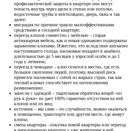
профилактической защиты в квартире они могут
попасть внутрь через щели в стенах или потолке,
водосточные трубы и вентиляцию, дверь, окна и так
далее;
миграция по причине травли малоэффективными
средствами в соседней квартире;
переезд клопов совместно с мебелью – старая
антикварная мебель, как и новая одинаково подвержена
заражению клопами. Известно, что вследствие внезапно
наступившего голода, насекомые впадают в анабиоз,
длительностью до 5 месяцев у взрослой особи и до 1
года у личинок;
переезд в чемодане – клоп селится в местах, где есть
большое скопление людей, поэтому, высокий риск
привезти насекомых с собой из жарких стран, так как
теплый климат способствует их интенсивному
размножению;
занесли с одеждой – тщательная обработка вещей «из
рук в руки» не дает 100% гарантию отсутствия на ней
клопов или их яиц;
источник – мы сами – по случайности, можно оказаться
в помещении, транспорте или другом месте, где живут
клопы;
смена квартиры - покупка новой квартиры или переезд
в арендованную квартиру с уже живущими в ней