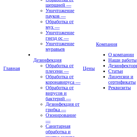
шершней
—
Уничтожение
пауков
—
Обработка от
мух
—
Уничтожение
гнезд ос
—
Уничтожение
Компания
муравьев
О компании
Дезинфекция
Наши работы
Обработка от
Дезинфектор
Главная
Цены
плесени
—
Статьи
Обработка от
Лицензии и
коронавируса
—
сертификаты
Обработка от
Реквизиты
вирусов и
бактерий
—
Дезинфекция от
грибка
—
Озонирование
—
Санитарная
обработка и