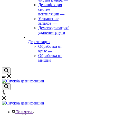
чистка кулера
—
Дезинфекция
систем
вентиляции
—
Устранение
запахов
—
Демеркуризация/
удаление ртути
Дератизация
Обработка от
крыс
—
Обработка от
мышей
Тольятти