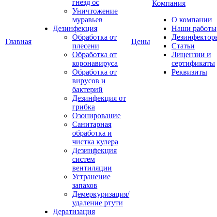
гнезд ос
Компания
Уничтожение
муравьев
О компании
Дезинфекция
Наши работы
Обработка от
Дезинфектор
Главная
Цены
плесени
Статьи
Обработка от
Лицензии и
коронавируса
сертификаты
Обработка от
Реквизиты
вирусов и
бактерий
Дезинфекция от
грибка
Озонирование
Санитарная
обработка и
чистка кулера
Дезинфекция
систем
вентиляции
Устранение
запахов
Демеркуризация/
удаление ртути
Дератизация