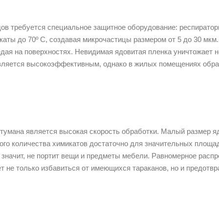
ов требуется специальное защитное оборудование: респиратор
ты до 70º C, создавая микрочастицы размером от 5 до 30 мкм.
дая на поверхностях. Невидимая ядовитая пленка уничтожает н
является высокоэффективным, однако в жилых помещениях обра
тумана является высокая скорость обработки. Малый размер я
го количества химикатов достаточно для значительных площад
значит, не портит вещи и предметы мебели. Равномерное распр
 не только избавиться от имеющихся тараканов, но и предотвр