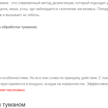
ана - это современный метод дезинсекции, который подходит 
щели, ниши, углы, где наблюдается скопление насекомых. Попад
в и вызывает их гибель.
и обработки туманом:
и особенностями. Но все они схожи по принципу действия. С п
спространяется в воздухе, оседая на поверхностях. Эффективн
ние насекомых
.
и туманом