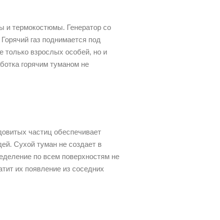
ы и термокостюмы. Генератор со
 Горячий газ поднимается под
е только взрослых особей, но и
ботка горячим туманом не
довитых частиц обеспечивает
ей. Сухой туман не создает в
еделение по всем поверхностям не
атит их появление из соседних