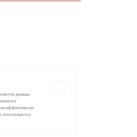
итается кровью.
является
сокоэффективную
х используются