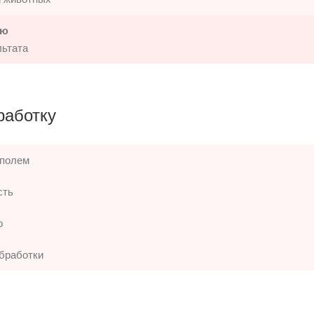
ию
льтата
работку
 полем
сть
о
бработки