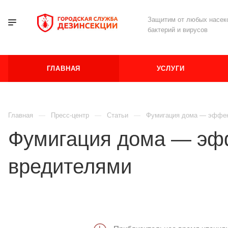
Защитим от любых насеко
бактерий и вирусов
ГЛАВНАЯ
УСЛУГИ
Главная
Пресс-центр
Статьи
Фумигация дома — эффек
Фумигация дома — эф
вредителями