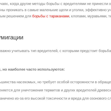
аях, когда другие методы борьбы с вредителями не принесли о
ны проникать в самые маленькие щели и уголки, эффективно ун
ьным решением для
борьбы с тараканами
, клопами, муравьями, 
умигации
важно учитывать тип вредителей, с которыми предстоит борьба,
 но наиболее часто используются:
шинства насекомых, но требует особой осторожности в обраще
яется для уничтожения термитов и других вредителей древес
ничено из-за его высокой токсичности и вреда для озонового с