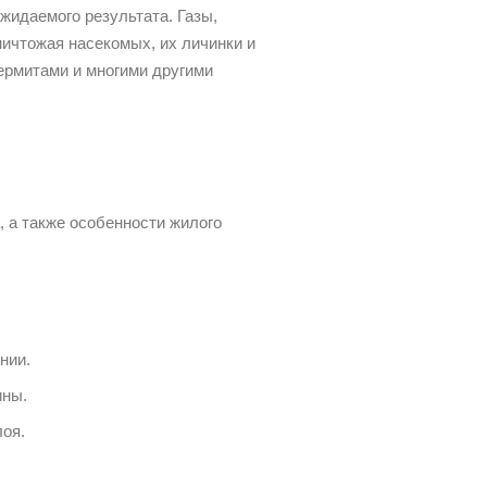
жидаемого результата. Газы,
ичтожая насекомых, их личинки и
термитами и многими другими
 а также особенности жилого
нии.
ины.
лоя.