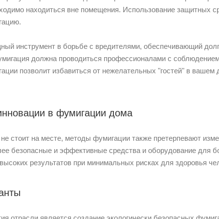
одимо находиться вне помещения. Использование защитных ср
гацию.
щный инструмент в борьбе с вредителями, обеспечивающий дол
умигация должна проводиться профессионалами с соблюдением
гации позволит избавиться от нежелательных "гостей" в вашем 
инновации в фумигации дома
с не стоит на месте, методы фумигации также претерпевают изм
лее безопасные и эффективные средства и оборудование для б
 высоких результатов при минимальных рисках для здоровья че
анты
ия отрасли является создание экологически безопасных фумиг